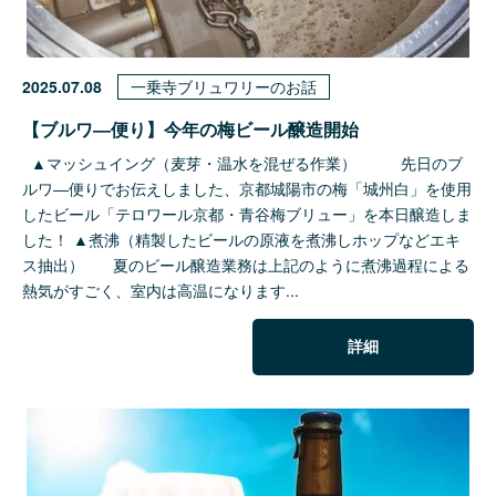
2025.07.08
一乗寺ブリュワリーのお話
【ブルワ―便り】今年の梅ビール醸造開始
▲マッシュイング（麦芽・温水を混ぜる作業） 先日のブ
ルワ―便りでお伝えしました、京都城陽市の梅「城州白」を使用
したビール「テロワール京都・青谷梅ブリュー」を本日醸造しま
した！ ▲煮沸（精製したビールの原液を煮沸しホップなどエキ
ス抽出） 夏のビール醸造業務は上記のように煮沸過程による
熱気がすごく、室内は高温になります...
詳細