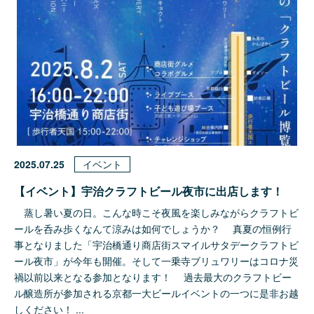
2025.07.25
イベント
【イベント】宇治クラフトビール夜市に出店します！
蒸し暑い夏の日。こんな時こそ夜風を楽しみながらクラフトビ
ールを呑み歩くなんて涼みは如何でしょうか？ 真夏の恒例行
事となりました「宇治橋通り商店街スマイルサタデークラフトビ
ール夜市」が今年も開催。そして一乗寺ブリュワリーはコロナ災
禍以前以来となる参加となります！ 過去最大のクラフトビー
ル醸造所が参加される京都一大ビールイベントの一つに是非お越
しください！ ...