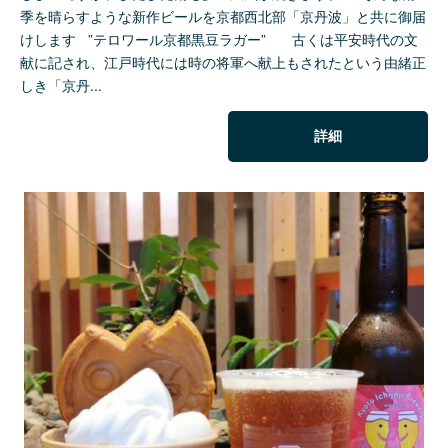
季を晴らすような新作ビールを京都西北部「京丹波」と共に御届
けします ”テロワール京都黒豆ラガー” 古くは平安時代の文
献に記され、江戸時代には時の将軍へ献上もされたという由緒正
しき「京丹...
詳細