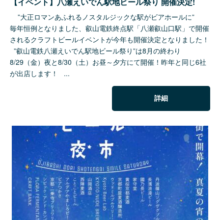
【イベント】八瀬えいでん駅地ビール祭り 開催決定!
”大正ロマンあふれるノスタルジックな駅がビアホールに”
毎年恒例となりました、叡山電鉄終点駅「八瀬叡山口駅」で開催
されるクラフトビールイベントが今年も開催決定となりました！
”叡山電鉄八瀬えいでん駅地ビール祭り”は8月の終わり
8/29（金）夜と8/30（土）お昼～夕方にて開催！昨年と同じ6社
が出店します！ ...
詳細