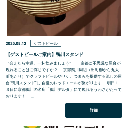
2025.08.12
ゲストビール
【ゲストビールご案内】鴨川スタンド
”会えたら幸運、一杯飲みましょう” 京都に不思議な屋台が
現れることはご存じですか？ 京都鴨川周辺（出町柳から丸太
町あたり）でクラフトビールやサケ、つまみを提供する流しの屋
台”鴨川スタンド”に 自慢のレッドエールが繋がります 明日１
３日に京都鴨川の名所「鴨川デルタ」にて現れるうわさがたって
おります！ ...
詳細