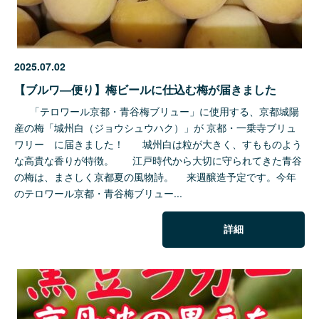
2025.07.02
【ブルワ―便り】梅ビールに仕込む梅が届きました
「テロワール京都・青谷梅ブリュー」に使用する、京都城陽
産の梅「城州白（ジョウシュウハク）」が 京都・一乗寺ブリュ
ワリー に届きました！ 城州白は粒が大きく、すもものよう
な高貴な香りが特徴。 江戸時代から大切に守られてきた青谷
の梅は、まさしく京都夏の風物詩。 来週醸造予定です。今年
のテロワール京都・青谷梅ブリュー...
詳細