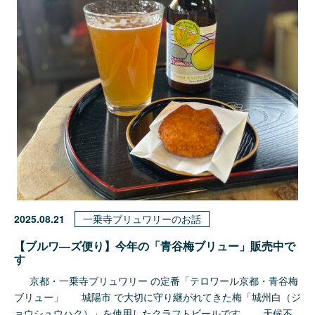
2025.08.21
一乗寺ブリュワリーのお話
【ブルワ―ズ便り】今年の「青谷梅ブリュー」販売中で
す
京都・一乗寺ブリュワリー の定番「テロワール京都・青谷梅
ブリュー」 城陽市 で大切に守り継がれてきた梅「城州白（ジ
ョウシュウハク）」を使用したクラフトビールです。 天候不