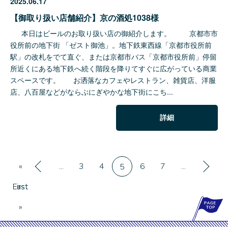
2025.06.17
【御取り扱い店舗紹介】京の酒処1038様
本日はビールのお取り扱い店の御紹介します。 京都市市
役所前の地下街 「ゼスト御池」。地下鉄東西線「京都市役所前
駅」の改札をでて直ぐ、または京都市バス「京都市役所前」停留
所近くにある地下鉄へ続く階段を降りてすぐに広がっている商業
スペースです。 お洒落なカフェやレストラン、雑貨店、洋服
店、八百屋などがならぶにぎやかな地下街にこち...
詳細
«
«
...
3
4
6
7
...
»
5
First
Last
P
»