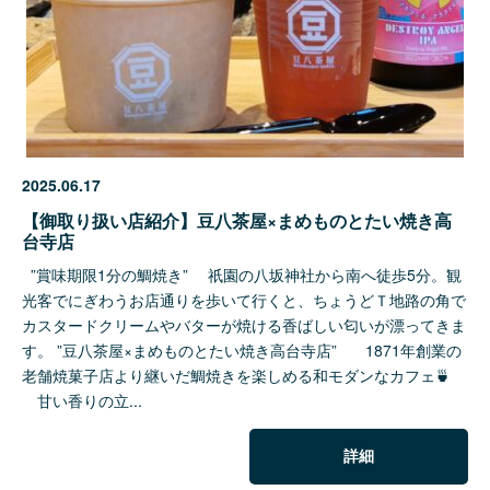
2025.06.17
【御取り扱い店紹介】豆八茶屋×まめものとたい焼き高
台寺店
”賞味期限1分の鯛焼き” 祇園の八坂神社から南へ徒歩5分。観
光客でにぎわうお店通りを歩いて行くと、ちょうどＴ地路の角で
カスタードクリームやバターが焼ける香ばしい匂いが漂ってきま
す。 ”豆八茶屋×まめものとたい焼き高台寺店” 1871年創業の
老舗焼菓子店より継いだ鯛焼きを楽しめる和モダンなカフェ🍵
甘い香りの立...
詳細