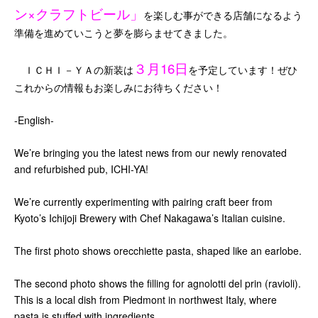
ン×クラフトビール」
を楽しむ事ができる店舗になるよう
準備を進めていこうと夢を膨らませてきました。
３月16日
ＩＣＨＩ－ＹＡの新装は
を予定しています！ぜひ
これからの情報もお楽しみにお待ちください！
-English-
We’re bringing you the latest news from our newly renovated
and refurbished pub, ICHI-YA!
We’re currently experimenting with pairing craft beer from
Kyoto’s Ichijoji Brewery with Chef Nakagawa’s Italian cuisine.
The first photo shows orecchiette pasta, shaped like an earlobe.
The second photo shows the filling for agnolotti del prin (ravioli).
This is a local dish from Piedmont in northwest Italy, where
pasta is stuffed with ingredients.