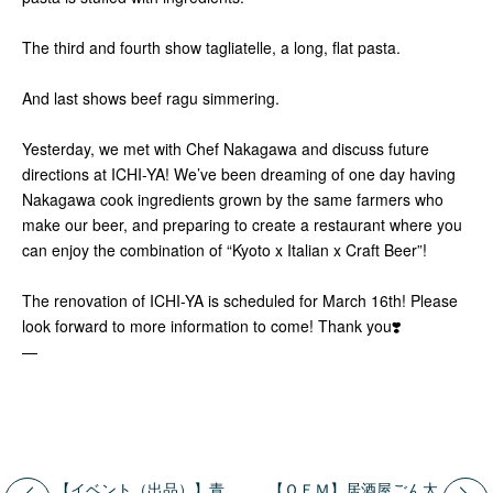
The third and fourth show tagliatelle, a long, flat pasta.
And last shows beef ragu simmering.
Yesterday, we met with Chef Nakagawa and discuss future
directions at ICHI-YA! We’ve been dreaming of one day having
Nakagawa cook ingredients grown by the same farmers who
make our beer, and preparing to create a restaurant where you
can enjoy the combination of “Kyoto x Italian x Craft Beer”!
The renovation of ICHI-YA is scheduled for March 16th! Please
look forward to more information to come! Thank you
❣️
—
【イベント（出品）】青
【ＯＥＭ】居酒屋ごん太