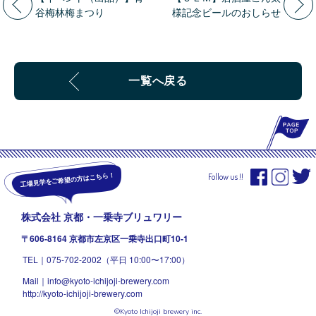
谷梅林梅まつり
様記念ビールのおしらせ
一覧へ戻る
P
工場見学をご希望の方はこちら！
Follow us !!
株式会社 京都・一乗寺ブリュワリー
〒606-8164 京都市左京区一乗寺出口町10-1
TEL｜
075-702-2002
（平日 10:00〜17:00）
Mail｜
info@kyoto-ichijoji-brewery.com
http://kyoto-ichijoji-brewery.com
©︎Kyoto Ichijoji brewery inc.