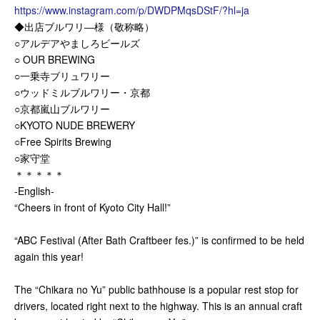
https://www.instagram.com/p/DWDPMqsDStF/?hl=ja
◆出店ブルワリ―様（敬称略）
○アルデアやましろビールズ
○ OUR BREWING
○一乗寺ブリュワリー
○ウッドミルブルワリー・京都
○京都嵐山ブルワリー
○KYOTO NUDE BREWERY
○Free Spirits Brewing
○家守堂
＊＊＊＊＊
-English-
“Cheers in front of Kyoto City Hall!”
“ABC Festival (After Bath Craftbeer fes.)” is confirmed to be held
again this year!
The “Chikara no Yu” public bathhouse is a popular rest stop for
drivers, located right next to the highway. This is an annual craft