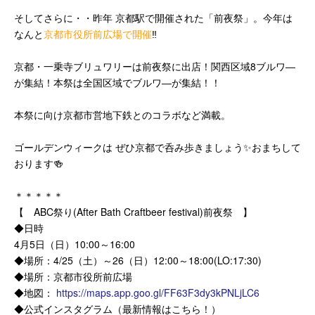
そしてさらに・・昨年 京都駅で開催された「前夜祭」。今年は
なんと
京都市役所前広場で開催
‼️
京都・一乗寺ブリュワリーは前夜祭に出店！関西区域8ブルワ―
が集結！本祭は全国区域でブルワ―が集結！！
本祭に向け京都市営地下鉄とのコラボなど満載。
ゴールデンウィークは ぜひ京都で呑み歩きましょう
✨
おまちして
おります
🍻
＊＊＊＊＊
【 ABC祭り(After Bath Craftbeer festival)前夜祭 】
◆日時
4月5日（日）10:00～16:00
◆場所：4/25（土）～26（日）12:00～18:00(LO:17:30)
◆場所：京都市役所前広場
◆地図：
https://maps.app.goo.gl/FF63F3dy3kPNLjLC6
◆公式インスタグラム（最新情報はこちら！）