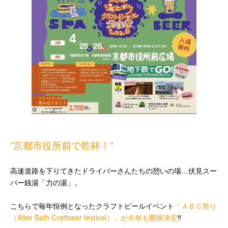
”京都市役所前で乾杯！”
高速道路を下りてきたドライバーさんたちの憩いの場…伏見スー
パー銭湯「力の湯」。
こちらで毎年恒例となったクラフトビールイベント
「ＡＢＣ祭り
（After Bath Craftbeer festival）」が今年も開催決定
‼️