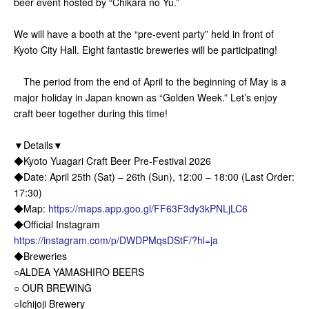
beer event hosted by “Chikara no Yu.”
We will have a booth at the “pre-event party” held in front of
Kyoto City Hall. Eight fantastic breweries will be participating!
The period from the end of April to the beginning of May is a
major holiday in Japan known as “Golden Week.” Let’s enjoy
craft beer together during this time!
▼Details▼
◆Kyoto Yuagari Craft Beer Pre-Festival 2026
◆Date: April 25th (Sat) – 26th (Sun), 12:00 – 18:00 (Last Order:
17:30)
◆Map:
https://maps.app.goo.gl/FF63F3dy3kPNLjLC6
◆Official Instagram
https://instagram.com/p/DWDPMqsDStF/?hl=ja
◆Breweries
○ALDEA YAMASHIRO BEERS
○ OUR BREWING
○Ichijoji Brewery