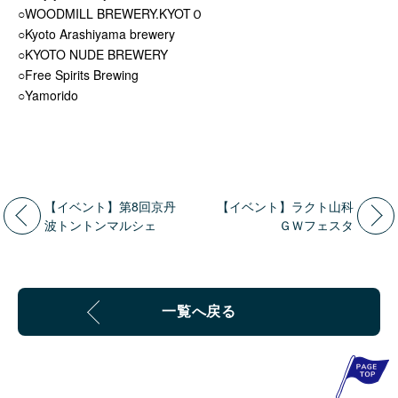
○WOODMILL BREWERY.KYOTＯ
○Kyoto Arashiyama brewery
○KYOTO NUDE BREWERY
○Free Spirits Brewing
○Yamorido
【イベント】第8回京丹
【イベント】ラクト山科
波トントンマルシェ
ＧＷフェスタ
一覧へ戻る
P