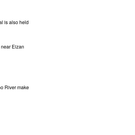
l is also held
” near Eizan
ano River make