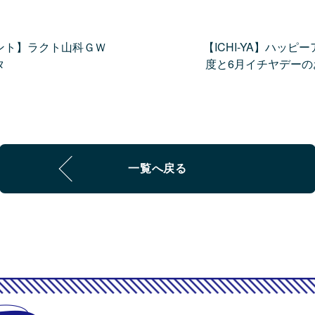
ント】ラクト山科ＧＷ
【ICHI-YA】ハッピ
タ
度と6月イチヤデーのお
一覧へ戻る