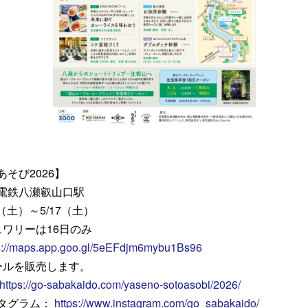
そび2026】
電鉄八瀬叡山口駅
（土）～5/17（土）
ュワリーは16日のみ
s://maps.app.goo.gl/5eEFdjm6mybu1Bs96
ールを販売します。
https://go-sabakaido.com/yaseno-sotoasobi/2026/
タグラム：
https://www.instagram.com/go_sabakaido/