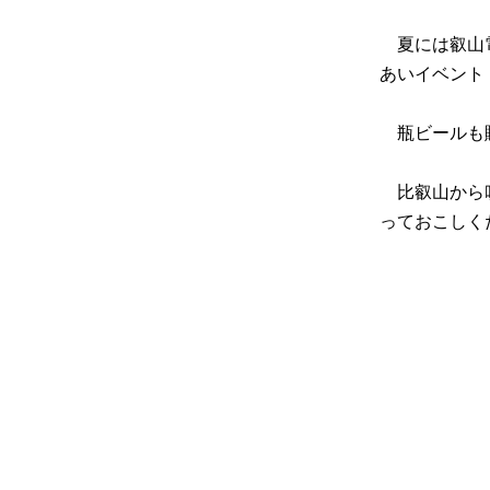
夏には叡山電
あいイベント
瓶ビールも
比叡山から吹
っておこしく