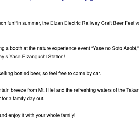
】
ch fun!”In summer, the Eizan Electric Railway Craft Beer Festiva
ng a booth at the nature experience event “Yase no Soto Asobi,
ay’s Yase-Eizanguchi Station!
elling bottled beer, so feel free to come by car.
tain breeze from Mt. Hiei and the refreshing waters of the Tak
t for a family day out.
d enjoy it with your whole family!