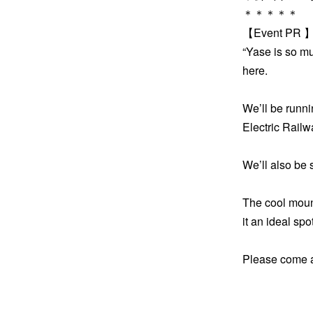
＊＊＊＊＊
【Event PR 
“Yase is so mu
here.
We’ll be runni
Electric Railw
We’ll also be s
The cool moun
it an ideal spo
Please come an