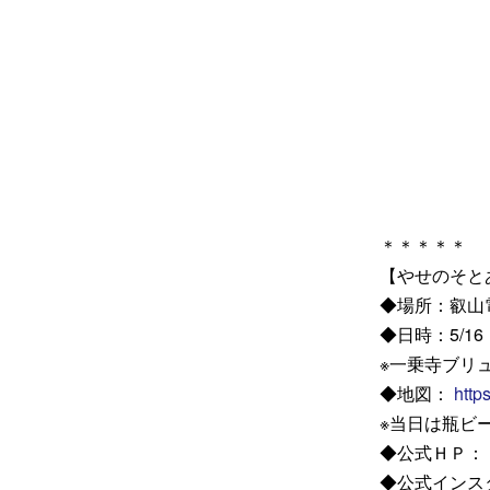
＊＊＊＊＊
【やせのそとあ
◆場所：叡山
◆日時：5/16
※一乗寺ブリ
◆地図：
http
※当日は瓶ビ
◆公式ＨＰ：
◆公式インス