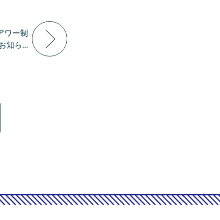
ーアワー制
知ら...