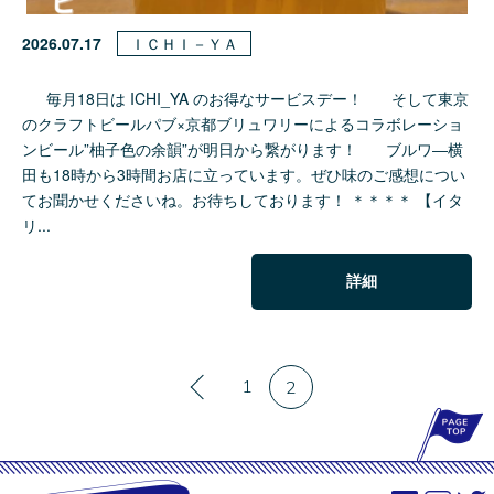
2026.07.17
ＩＣＨＩ－ＹＡ
毎月18日は ICHI_YA のお得なサービスデー！ そして東京
のクラフトビールパブ×京都ブリュワリーによるコラボレーショ
ンビール”柚子色の余韻”が明日から繋がります！ ブルワ―横
田も18時から3時間お店に立っています。ぜひ味のご感想につい
てお聞かせくださいね。お待ちしております！ ＊＊＊＊ 【イタ
リ...
詳細
«
1
2
P